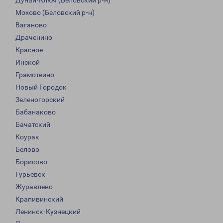
Дунай-Ключ (Беловский р-н)
Мохово (Беловский р-н)
Ваганово
Драченино
Красное
Инской
Грамотеино
Новый Городок
Зеленогорский
Бабанаково
Бачатский
Коурак
Белово
Борисово
Гурьевск
Журавлево
Крапивинский
Ленинск-Кузнецкий