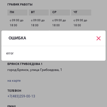
ГРАФИК РАБОТЫ
с 09:00 до
с 09:00 до
с 09:00 до
с 09:00 до
18:00
18:00
18:00
18:00
×
ОШИБКА
с 09:00 до
Выходной
Выходной
18:00
error
БРЯНСК ГРИБОЕДОВА 1
город Брянск, улица Грибоедова, 1
на карте
ТЕЛЕФОН
+7(483)259-00-13
EMAIL