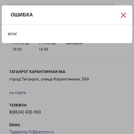
×
ОШИБКА
с 09:00 до
с 09:00 до
с 09:00 до
с 09:00 до
18:00
18:00
18:00
18:00
error
с 09:00 до
с 10:00 до
Выходной
18:00
16:00
ТАГАНРОГ КАРАНТИННАЯ 56А
город Таганрог, улица Карантинная, 56А
на карте
ТЕЛЕФОН
8(8634) 430-900
EMAIL
Taganrog-fr@pecom.ru