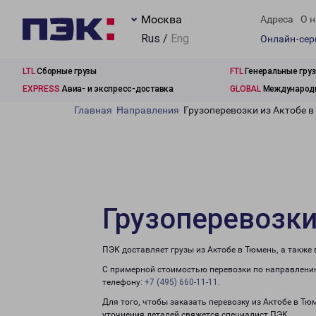
Москва
Адреса
О н
Rus /
Eng
Онлайн-се
LTL
Сборные грузы
FTL
Генеральные гру
EXPRESS
Авиа- и экспресс-доставка
GLOBAL
Международн
Главная
Направления
Грузоперевозки из Актобе 
Грузоперевозки
ПЭК доставляет грузы из Актобе в Тюмень, а также
С примерной стоимостью перевозки по направлению
телефону:
+7 (495) 660-11-11
.
Для того, чтобы заказать перевозку из Актобе в Тю
уточнения деталей свяжется специалист ПЭК.