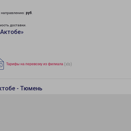
у направлению:
руб
.
мость доставки.
«Актобе»
(xls)
Тарифы на перевозку из филиала
ктобе - Тюмень