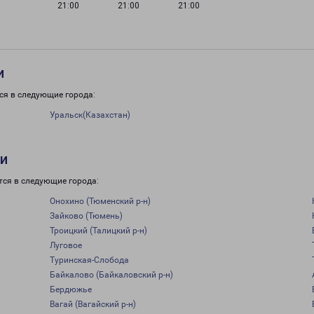
21:00
21:00
21:00
и
ся в следующие города:
Уральск(Казахстан)
ти
тся в следующие города:
Онохино (Тюменский р-н)
Зайково (Тюмень)
Троицкий (Талицкий р-н)
Луговое
Туринская-Слобода
Байкалово (Байкаловский р-н)
Бердюжье
Вагай (Вагайский р-н)