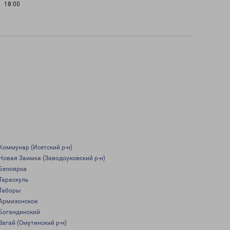
18:00
Коммунар (Исетский р-н)
Новая Заимка (Заводоуковский р-н)
Белоярка
Тараскуль
Таборы
Армизонское
Богандинский
Вагай (Омутинский р-н)