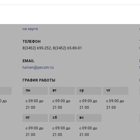
ТЮМЕНЬ ЯМСКАЯ 99
Тюмень, улица Ямская, 99
на карте
ТЕЛЕФОН
8(3452) 695-252, 8(3452) 65-80-01
EMAIL
tumen@pecom.ru
ГРАФИК РАБОТЫ
0 до
с 09:00 до
с 09:00 до
с 09:00 до
с 09:00 до
21:00
21:00
21:00
21:00
с 09:00 до
с 09:00 до
с 09:00 до
21:00
21:00
21:00