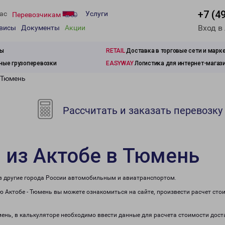
+7 (4
ас
Услуги
Перевозчикам
Вход в
рвисы
Документы
Акции
зы
RETAIL
Доставка в торговые сети и марк
ые грузоперевозки
EASYWAY
Логистика для интернет-магаз
в Тюмень
Рассчитать и заказать перевозку
 из Актобе в Тюмень
 в другие города России автомобильным и авиатранспортом.
 Актобе - Тюмень вы можете ознакомиться на сайте, произвести расчет ст
мень, в калькуляторе необходимо ввести данные для расчета стоимости дост