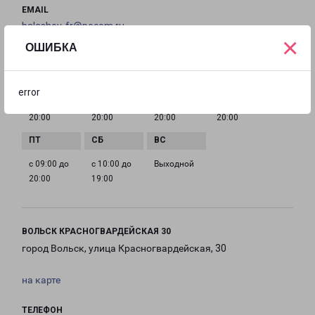
EMAIL
balashov-fr@pecom.ru
×
ОШИБКА
ГРАФИК РАБОТЫ
error
с 09:00 до
с 09:00 до
с 09:00 до
с 09:00 до
20:00
20:00
20:00
20:00
с 09:00 до
с 10:00 до
Выходной
20:00
19:00
ВОЛЬСК КРАСНОГВАРДЕЙСКАЯ 30
город Вольск, улица Красногвардейская, 30
на карте
ТЕЛЕФОН