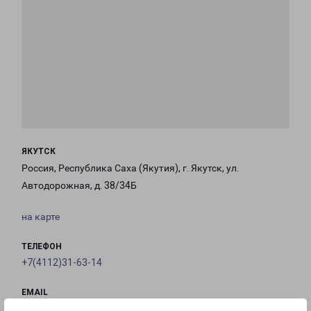
ЯКУТСК
Россия, Республика Саха (Якутия), г. Якутск, ул.
Автодорожная, д. 38/34Б
на карте
ТЕЛЕФОН
+7(4112)31-63-14
EMAIL
yakutsk-fr@pecom.ru