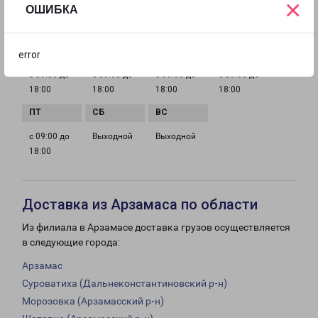
×
ОШИБКА
ГРАФИК РАБОТЫ
error
с 09:00 до
с 09:00 до
с 09:00 до
с 09:00 до
18:00
18:00
18:00
18:00
с 09:00 до
Выходной
Выходной
18:00
Доставка из Арзамаса по области
Из филиала в Арзамасе доставка грузов осуществляется
в следующие города:
Арзамас
Суроватиха (Дальнеконстантиновский р-н)
Морозовка (Арзамасский р-н)