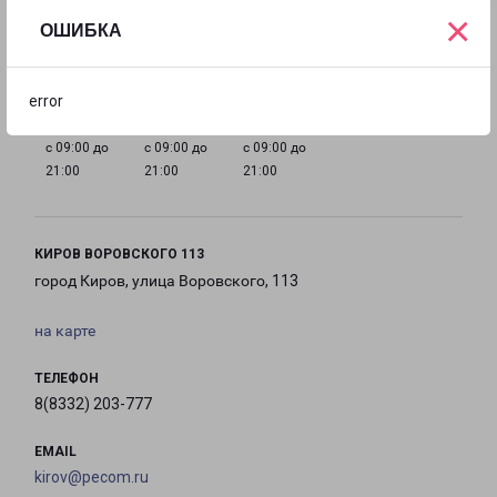
×
ОШИБКА
с 09:00 до
с 09:00 до
с 09:00 до
с 09:00 до
21:00
21:00
21:00
21:00
error
с 09:00 до
с 09:00 до
с 09:00 до
21:00
21:00
21:00
КИРОВ ВОРОВСКОГО 113
город Киров, улица Воровского, 113
на карте
ТЕЛЕФОН
8(8332) 203-777
EMAIL
kirov@pecom.ru