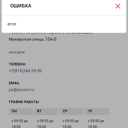
×
18:00
16:00
ОШИБКА
error
ПЕТРОЗАВОДСК ПЕРЕВАЛКА
Россия, Республика Карелия, Петрозаводск,
Муезерская улица, 15Ас5
на карте
ТЕЛЕФОН
+7(814)244-59-90
EMAIL
pz@pecom.ru
ГРАФИК РАБОТЫ
с 09:00 до
с 09:00 до
с 09:00 до
с 09:00 до
18:00
18:00
18:00
18:00