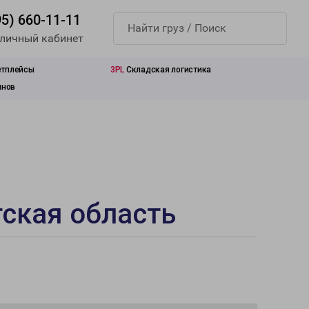
95) 660-11-11
 личный кабинет
етплейсы
3PL
Складская логистика
инов
тская область