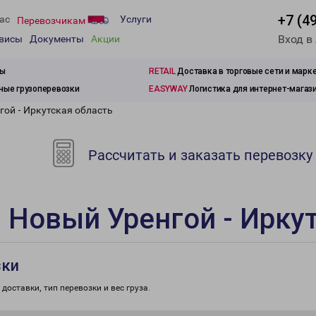
+7 (4
ас
Услуги
Перевозчикам
Вход в
рвисы
Документы
Акции
зы
RETAIL
Доставка в торговые сети и марк
ые грузоперевозки
EASYWAY
Логистика для интернет-магаз
гой - Иркутская область
Рассчитать и заказать перевозку
 Новый Уренгой - Ирку
зки
доставки, тип перевозки и вес груза.