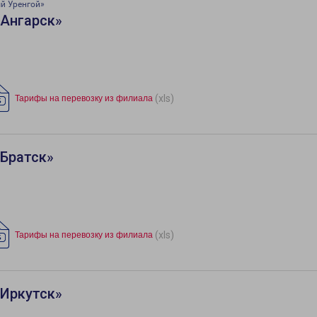
й Уренгой»
«Ангарск»
(xls)
Тарифы на перевозку из филиала
«Братск»
(xls)
Тарифы на перевозку из филиала
«Иркутск»