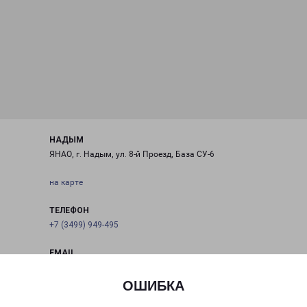
НАДЫМ
ЯНАО, г. Надым, ул. 8-й Проезд, База СУ-6
на карте
ТЕЛЕФОН
+7 (3499) 949-495
EMAIL
nadim-fr@pecom.ru
ОШИБКА
ГРАФИК РАБОТЫ