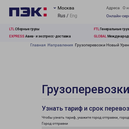
Москва
Адреса
О н
Rus /
Eng
Онлайн-се
LTL
Сборные грузы
FTL
Генеральные гру
EXPRESS
Авиа- и экспресс-доставка
GLOBAL
Международн
Главная
Направления
Грузоперевозки Новый Урен
Грузоперевозки
Узнать тариф и срок перево
Чтобы узнать тариф, укажите город отправки, город 
Город отправки