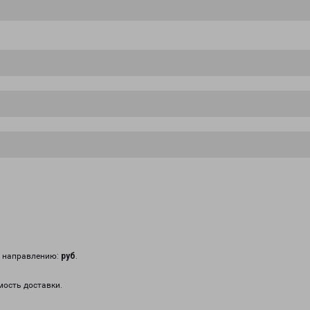
у направлению:
руб
.
мость доставки.