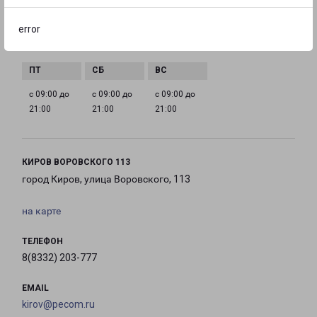
error
с 09:00 до
с 09:00 до
с 09:00 до
с 09:00 до
21:00
21:00
21:00
21:00
с 09:00 до
с 09:00 до
с 09:00 до
21:00
21:00
21:00
КИРОВ ВОРОВСКОГО 113
город Киров, улица Воровского, 113
на карте
ТЕЛЕФОН
8(8332) 203-777
EMAIL
kirov@pecom.ru