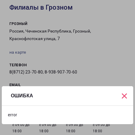
Филиалы в Грозном
ГРОЗНЫЙ
Россия, Чеченская Республика, Грозный,
Краснофлотская улица, 7
на карте
ТЕЛЕФОН
8(8712) 23-70-80; 8-938-907-70-60
EMAIL
×
Groznyi-fr@pecom.ru
ОШИБКА
ГРАФИК РАБОТЫ
error
с 09:00 до
с 09:00 до
с 09:00 до
с 09:00 до
18:00
18:00
18:00
18:00