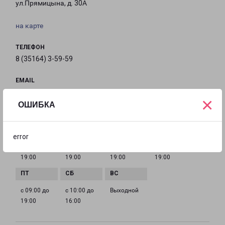
ул.Прямицына, д. 30А
на карте
ТЕЛЕФОН
8 (35164) 3-59-59
EMAIL
v-ufaley-fr@pecom.ru
×
ОШИБКА
ГРАФИК РАБОТЫ
error
с 09:00 до
с 09:00 до
с 09:00 до
с 09:00 до
19:00
19:00
19:00
19:00
с 09:00 до
с 10:00 до
Выходной
19:00
16:00