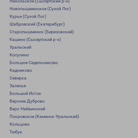
Никольское (Сысертский р-н)
Новопышминское (Сухой Лог)
Курьи (Сухой Лог)
Шабровский (Екатерибург)
Старопышминск (Березовский)
Кашино (Сысертский р-н)
Уральский
Косулино
Большое Седельниково
Кадниково
Северка
Залесье
Большой Исток
Верхнее Дуброво
Верх-Нейвинский
Покровское (Каменск-Уральский)
Кольцово
Тюбук