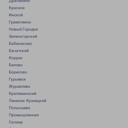
Драченино
Красное
Инской
Грамотеино
Новый Городок
Зеленогорский
Бабанаково
Бачатский
Коурак
Белово
Борисово
Гурьевск
Журавлево
Крапивинский
Ленинск-Кузнецкий
Полысаево
Промышленная
Салаир