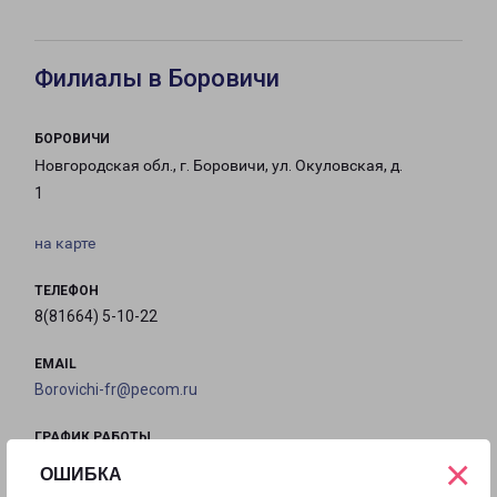
Филиалы в Боровичи
БОРОВИЧИ
Новгородская обл., г. Боровичи, ул. Окуловская, д.
1
на карте
ТЕЛЕФОН
8(81664) 5-10-22
EMAIL
Borovichi-fr@pecom.ru
ГРАФИК РАБОТЫ
×
ОШИБКА