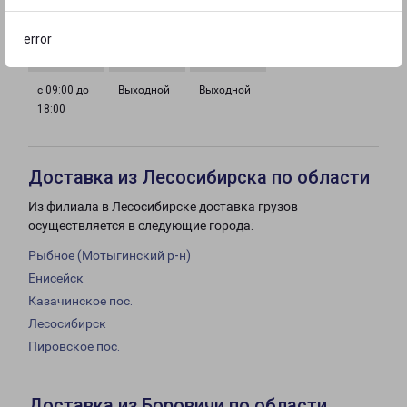
с 09:00 до
с 09:00 до
с 09:00 до
с 09:00 до
18:00
18:00
18:00
18:00
error
с 09:00 до
Выходной
Выходной
18:00
Доставка из Лесосибирска по области
Из филиала в Лесосибирске доставка грузов
осуществляется в следующие города:
Рыбное (Мотыгинский р-н)
Енисейск
Казачинское пос.
Лесосибирск
Пировское пос.
Доставка из Боровичи по области