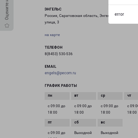
ЭНГЕЛЬС
error
Россия, Саратовская область, Энгельс, Промышлен
улица, 3
на карте
ТЕЛЕФОН
8(8453) 530-536
EMAIL
engels@pecom.ru
ГРАФИК РАБОТЫ
с 09:00 до
с 09:00 до
с 09:00 до
с 09:0
18:00
18:00
18:00
18:00
с 09:00 до
Выходной
Выходной