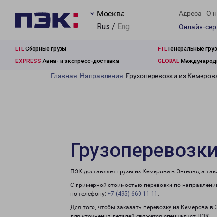
Москва
Адреса
О н
Rus /
Eng
Онлайн-се
LTL
Сборные грузы
FTL
Генеральные гру
EXPRESS
Авиа- и экспресс-доставка
GLOBAL
Международн
Главная
Направления
Грузоперевозки из Кемерова
Грузоперевозки
ПЭК доставляет грузы из Кемерова в Энгельс, а та
С примерной стоимостью перевозки по направлению
по телефону:
+7 (495) 660-11-11
.
Для того, чтобы заказать перевозку из Кемерова в 
для уточнения деталей свяжется специалист ПЭК.