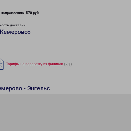
у направлению:
570 руб
.
мость доставки.
«Кемерово»
(xls)
Тарифы на перевозку из филиала
емерово - Энгельс