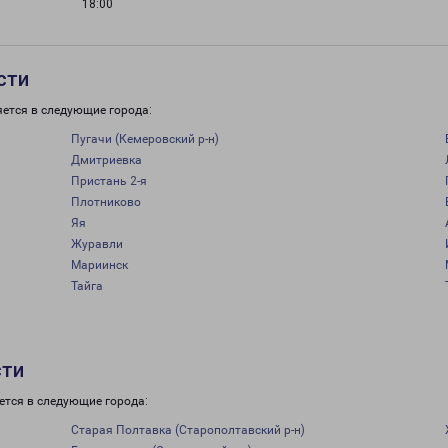
18:00
сти
яется в следующие города:
Пугачи (Кемеровский р-н)
Дмитриевка
Пристань 2-я
Плотниково
Яя
Журавли
Мариинск
Тайга
сти
ется в следующие города:
Старая Полтавка (Старополтавский р-н)