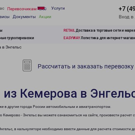
+7 (4
ас
Услуги
Перевозчикам
Вход в
рвисы
Документы
Акции
зы
RETAIL
Доставка в торговые сети и марк
ые грузоперевозки
EASYWAY
Логистика для интернет-магаз
 в Энгельс
Рассчитать и заказать перевозку
 из Кемерова в Энгель
кже в другие города России автомобильным и авиатранспортом.
 Кемерово - Энгельс вы можете ознакомиться на сайте, произвести расчет
Энгельс, в калькуляторе необходимо ввести данные для расчета стоимости д