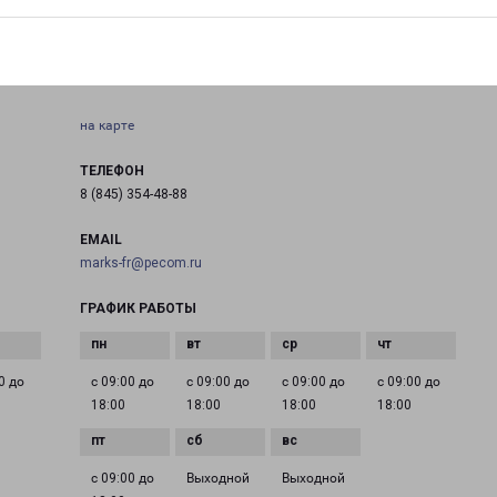
МАРКС
ная
Саратовская область, г. Маркс ул. Проспект Ленина д.
102 В
на карте
ТЕЛЕФОН
8 (845) 354-48-88
EMAIL
marks-fr@pecom.ru
ГРАФИК РАБОТЫ
0 до
с 09:00 до
с 09:00 до
с 09:00 до
с 09:00 до
18:00
18:00
18:00
18:00
с 09:00 до
Выходной
Выходной