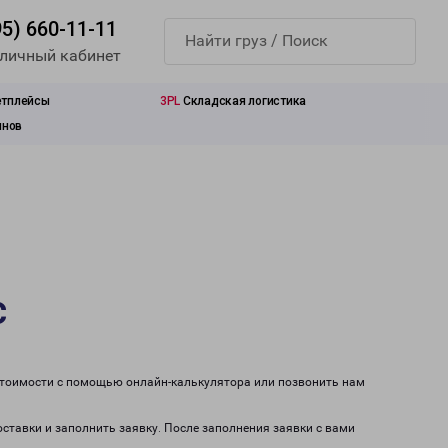
95) 660-11-11
 личный кабинет
етплейсы
3PL
Складская логистика
инов
с
 стоимости с помощью онлайн-калькулятора или позвонить нам
оставки и заполнить заявку. После заполнения заявки с вами