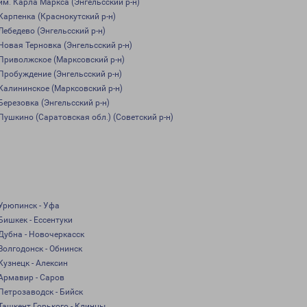
им. Карла Маркса (Энгельсский р-н)
Карпенка (Краснокутский р-н)
Лебедево (Энгельсский р-н)
Новая Терновка (Энгельсский р-н)
Приволжское (Марксовский р-н)
Пробуждение (Энгельсский р-н)
Калининское (Марксовский р-н)
Березовка (Энгельсский р-н)
Пушкино (Саратовская обл.) (Советский р-н)
Урюпинск - Уфа
Бишкек - Ессентуки
Дубна - Новочеркасск
Волгодонск - Обнинск
Кузнецк - Алексин
Армавир - Саров
Петрозаводск - Бийск
Ташкент Горького - Клинцы