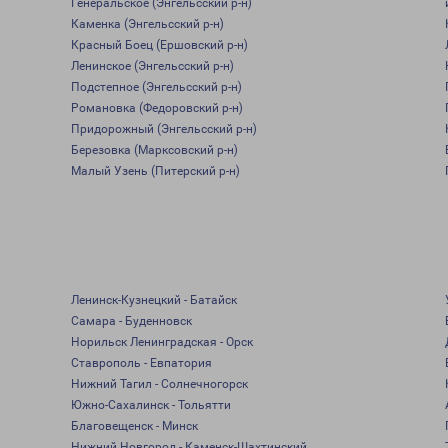
Генеральское (Энгельсский р-н)
Каменка (Энгельсский р-н)
Красный Боец (Ершовский р-н)
Ленинское (Энгельсский р-н)
Подстепное (Энгельсский р-н)
Романовка (Федоровский р-н)
Придорожный (Энгельсский р-н)
Березовка (Марксовский р-н)
Малый Узень (Питерский р-н)
Ленинск-Кузнецкий - Батайск
Самара - Буденновск
Норильск Ленинградская - Орск
Ставрополь - Евпатория
Нижний Тагил - Солнечногорск
Южно-Сахалинск - Тольятти
Благовещенск - Минск
Нижний Новгород - Каменск-Шахтинский