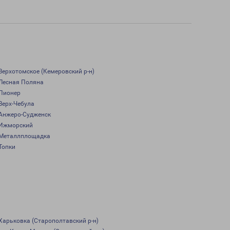
Верхотомское (Кемеровский р-н)
Лесная Поляна
Пионер
Верх-Чебула
Анжеро-Судженск
Ижморский
Металлплощадка
Топки
Харьковка (Старополтавский р-н)