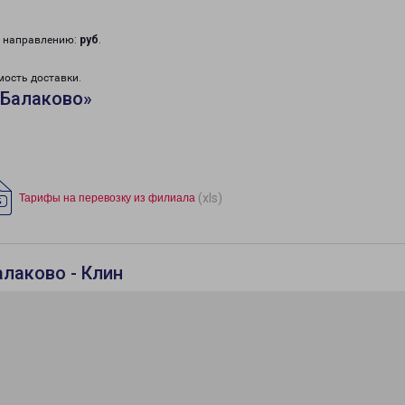
у направлению:
руб
.
мость доставки.
«Балаково»
(xls)
Тарифы на перевозку из филиала
алаково - Клин