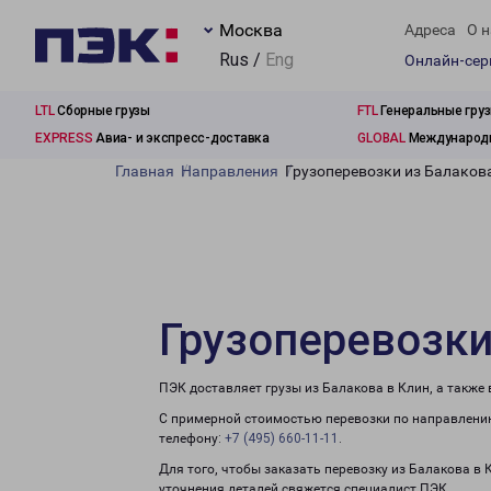
Москва
Адреса
О н
Rus /
Eng
Онлайн-се
LTL
Сборные грузы
FTL
Генеральные гру
EXPRESS
Авиа- и экспресс-доставка
GLOBAL
Международн
Главная
Направления
Грузоперевозки из Балаков
Грузоперевозки
ПЭК доставляет грузы из Балакова в Клин, а также
С примерной стоимостью перевозки по направлению
телефону:
+7 (495) 660-11-11
.
Для того, чтобы заказать перевозку из Балакова в 
уточнения деталей свяжется специалист ПЭК.