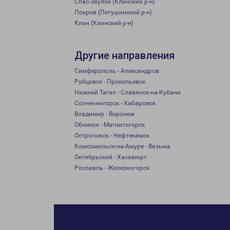
Спас-Заулок (Клинский р-н)
Покров (Петушинский р-н)
Клин (Клинский р-н)
Другие направления
Симферополь - Александров
Рубцовск - Прокопьевск
Нижний Тагил - Славянск-на-Кубани
Солнечногорск - Хабаровск
Владимир - Воронеж
Обнинск - Магнитогорск
Острогожск - Нефтекамск
Комсомольск-на-Амуре - Вязьма
Октябрьский - Хасавюрт
Рославль - Железногорск