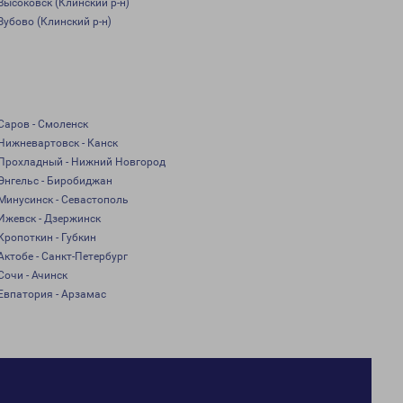
Высоковск (Клинский р-н)
Зубово (Клинский р-н)
Саров - Смоленск
Нижневартовск - Канск
Прохладный - Нижний Новгород
Энгельс - Биробиджан
Минусинск - Севастополь
Ижевск - Дзержинск
Кропоткин - Губкин
Актобе - Санкт-Петербург
Сочи - Ачинск
Евпатория - Арзамас