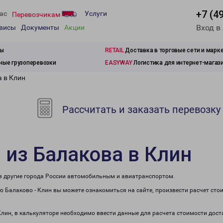
+7 (4
ас
Услуги
Перевозчикам
Вход в
рвисы
Документы
Акции
зы
RETAIL
Доставка в торговые сети и марк
ые грузоперевозки
EASYWAY
Логистика для интернет-магаз
а в Клин
Рассчитать и заказать перевозку
 из Балакова в Клин
 в другие города России автомобильным и авиатранспортом.
 Балаково - Клин вы можете ознакомиться на сайте, произвести расчет ст
Клин, в калькуляторе необходимо ввести данные для расчета стоимости дост