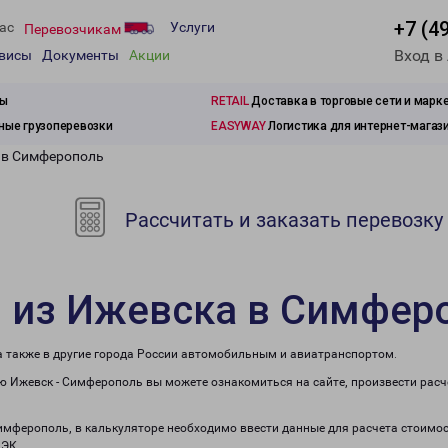
+7 (4
ас
Услуги
Перевозчикам
Вход в
рвисы
Документы
Акции
зы
RETAIL
Доставка в торговые сети и марк
ые грузоперевозки
EASYWAY
Логистика для интернет-магаз
 в Симферополь
Рассчитать и заказать перевозку
и из Ижевска в Симфер
а также в другие города России автомобильным и авиатранспортом.
 Ижевск - Симферополь вы можете ознакомиться на сайте, произвести рас
Симферополь, в калькуляторе необходимо ввести данные для расчета стоимос
ПЭК.