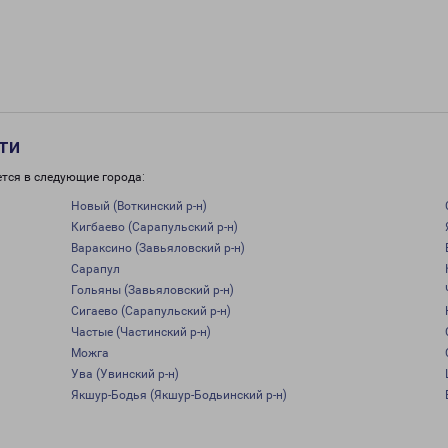
ти
тся в следующие города:
Новый (Воткинский р-н)
Кигбаево (Сарапульский р-н)
Вараксино (Завьяловский р-н)
Сарапул
Гольяны (Завьяловский р-н)
Сигаево (Сарапульский р-н)
Частые (Частинский р-н)
Можга
Ува (Увинский р-н)
Якшур-Бодья (Якшур-Бодьинский р-н)