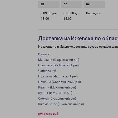
с 09:00 до
с 10:00 до
Выходной
18:00
16:00
Доставка из Ижевска по облас
Из филиала в Ижевске доставка грузов осуществляе
Ижевск
Мишкино (Шарканский р-н)
Ольховка (Чайковский р-н)
Чайковский
Ножовка (Частинский р-н)
Нечкино (Сарапульский р-н)
Кватчи (Можгинский р-н)
Кушья (Игринский р-н)
Сюмси (Сюмсинский р-н)
Юкаменское (Юкаменский р-н)
показать всё