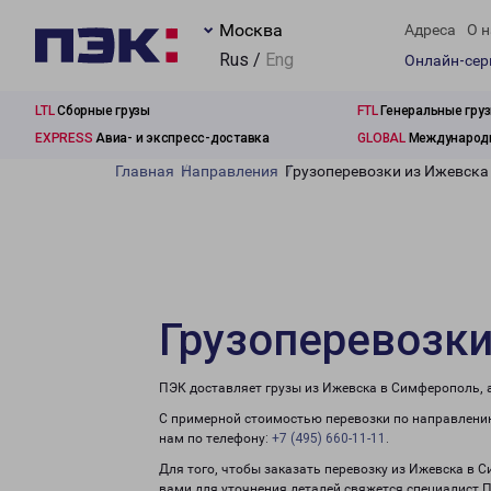
Москва
Адреса
О н
Rus /
Eng
Онлайн-се
LTL
Сборные грузы
FTL
Генеральные гру
EXPRESS
Авиа- и экспресс-доставка
GLOBAL
Международн
Главная
Направления
Грузоперевозки из Ижевска
Грузоперевозк
ПЭК доставляет грузы из Ижевска в Симферополь, 
С примерной стоимостью перевозки по направлению
нам по телефону:
+7 (495) 660-11-11
.
Для того, чтобы заказать перевозку из Ижевска в 
вами для уточнения деталей свяжется специалист 