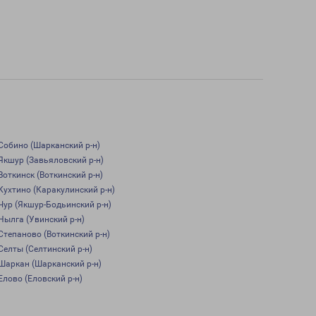
Собино (Шарканский р-н)
Якшур (Завьяловский р-н)
Воткинск (Воткинский р-н)
Кухтино (Каракулинский р-н)
Чур (Якшур-Бодьинский р-н)
Нылга (Увинский р-н)
Степаново (Воткинский р-н)
Селты (Селтинский р-н)
Шаркан (Шарканский р-н)
Елово (Еловский р-н)