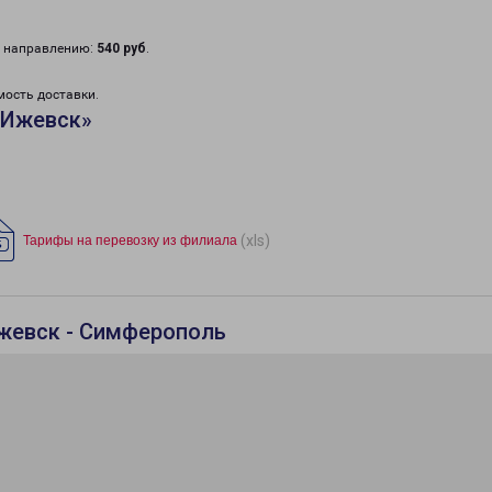
у направлению:
540 руб
.
мость доставки.
«Ижевск»
(xls)
Тарифы на перевозку из филиала
Ижевск - Симферополь