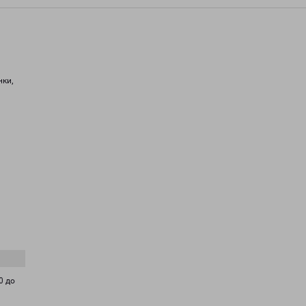
нки,
0 до