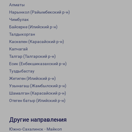
Алматы
Нарынкол (Райымбекский р-н)
Чимбулак
Байсерке (Илийский р-н)
Талдыкорган
Каскелен (Карасайский р-н)
Капчагай
Талгар (Талгарский р-н)
Есик (Енбекшиказахский р-н)
Туздыбастау
Жетиген (Илийский р-н)
Узынагаш (Жамбылский р-н)
Шамалган (Карасайский р-н)
Отеген батыр (Илийский р-н)
Другие направления
Южно-Сахалинск - Майкоп