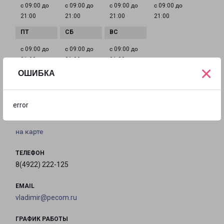
с 09:00 до
с 09:00 до
с 09:00 до
с 09:00 до
21:00
21:00
21:00
21:00
с 09:00 до
с 09:00 до
с 09:00 до
21:00
21:00
21:00
×
ОШИБКА
ВЛАДИМИР ДОБРОСЕЛЬСКАЯ 171Б
error
город Владимир, улица Добросельская, 171Б
на карте
ТЕЛЕФОН
8(4922) 222-125
EMAIL
vladimir@pecom.ru
ГРАФИК РАБОТЫ