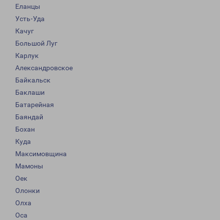
Еланцы
Усть-Уда
Качуг
Большой Луг
Карлук
Александровское
Байкальск
Баклаши
Батарейная
Баяндай
Бохан
Куда
Максимовщина
Мамоны
Оек
Олонки
Олха
Оса