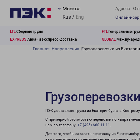
Москва
Адреса
О н
Rus /
Eng
Онлайн-се
LTL
Сборные грузы
FTL
Генеральные гру
EXPRESS
Авиа- и экспресс-доставка
GLOBAL
Международн
Главная
Направления
Грузоперевозки из Екатерин
Грузоперевозки
ПЭК доставляет грузы из Екатеринбурга в Кострому
С примерной стоимостью перевозки по направлению
нам по телефону:
+7 (495) 660-11-11
.
Для того, чтобы заказать перевозку из Екатеринбур
вами для уточнения деталей свяжется специалист 