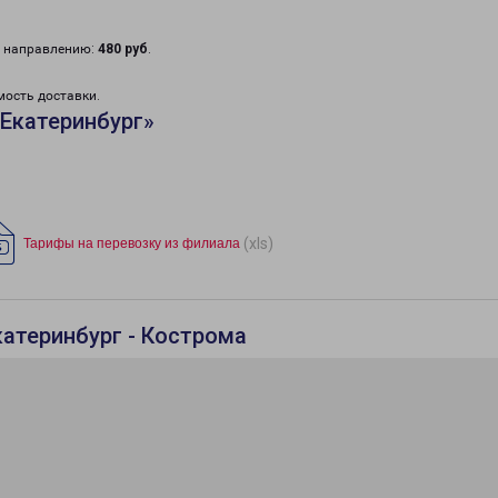
у направлению:
480 руб
.
мость доставки.
Екатеринбург»
(xls)
Тарифы на перевозку из филиала
катеринбург - Кострома