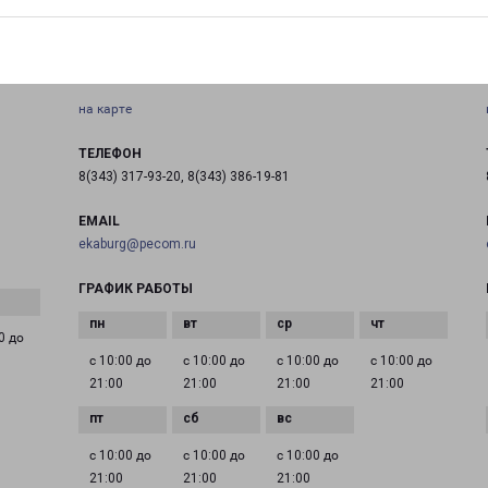
Россия, Свердловская область, город Екатеринбург,
Чкаловский район, улица Академика Шварца, строение
17
на карте
ТЕЛЕФОН
8(343) 317-93-20, 8(343) 386-19-81
EMAIL
ekaburg@pecom.ru
ГРАФИК РАБОТЫ
0 до
с 10:00 до
с 10:00 до
с 10:00 до
с 10:00 до
21:00
21:00
21:00
21:00
с 10:00 до
с 10:00 до
с 10:00 до
21:00
21:00
21:00