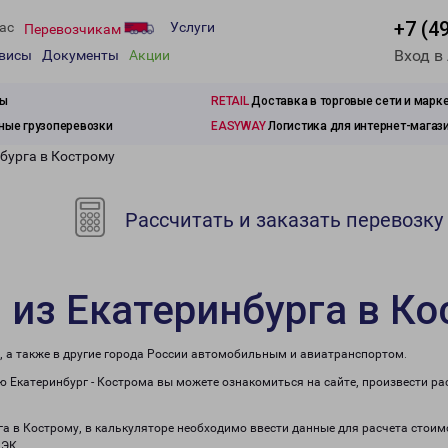
+7 (4
ас
Услуги
Перевозчикам
Вход в
рвисы
Документы
Акции
зы
RETAIL
Доставка в торговые сети и марк
ые грузоперевозки
EASYWAY
Логистика для интернет-магаз
бурга в Кострому
Рассчитать и заказать перевозку
 из Екатеринбурга в К
, а также в другие города России автомобильным и авиатранспортом.
 Екатеринбург - Кострома вы можете ознакомиться на сайте, произвести р
га в Кострому, в калькуляторе необходимо ввести данные для расчета стоим
ПЭК.