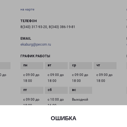
на карте
ТЕЛЕФОН
8(343) 317-93-20, 8(343) 386-19-81
EMAIL
ekaburg@pecom.ru
ГРАФИК РАБОТЫ
0 до
с 09:00 до
с 09:00 до
с 09:00 до
с 09:00 до
18:00
18:00
18:00
18:00
с 09:00 до
с 10:00 до
Выходной
18:00
16:00
ОШИБКА
ЕКАТЕРИНБУРГ АКАДЕМИКА ШВАРЦА 17