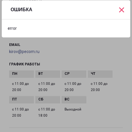
×
ОШИБКА
на карте
ТЕЛЕФОН
error
+7(8332) 203-777
EMAIL
kirov@pecom.ru
ГРАФИК РАБОТЫ
с 11:00 до
с 11:00 до
с 11:00 до
с 11:00 до
20:00
20:00
20:00
20:00
с 11:00 до
с 11:00 до
Выходной
20:00
18:00