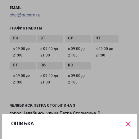
EMAIL
chel@pecom.ru
ГРАФИК РАБОТЫ
с 09:00 до
с 09:00 до
с 09:00 до
с 09:00 до
21:00
21:00
21:00
21:00
с 09:00 до
с 09:00 до
с 09:00 до
21:00
21:00
21:00
ЧЕЛЯБИНСК ПЕТРА СТОЛЫПИНА 3
город Челябинск, улица Петра Столыпина, 3
×
ОШИБКА
на карте