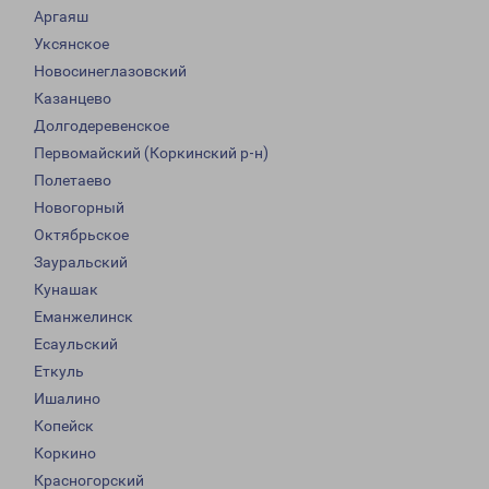
Аргаяш
Уксянское
Новосинеглазовский
Казанцево
Долгодеревенское
Первомайский (Коркинский р-н)
Полетаево
Новогорный
Октябрьское
Зауральский
Кунашак
Еманжелинск
Есаульский
Еткуль
Ишалино
Копейск
Коркино
Красногорский