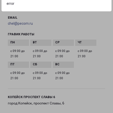
ТЕЛЕФОН
error
8(351) 220-03-31
EMAIL
chel@pecom.ru
ГРАФИК РАБОТЫ
с 09:00 до
с 09:00 до
с 09:00 до
с 09:00 до
21:00
21:00
21:00
21:00
с 09:00 до
с 09:00 до
с 09:00 до
21:00
21:00
21:00
КОПЕЙСК ПРОСПЕКТ СЛАВЫ 6
город Копейск, проспект Славы, 6