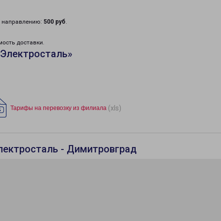
у направлению:
500 руб
.
мость доставки.
«Электросталь»
(xls)
Тарифы на перевозку из филиала
лектросталь - Димитровград