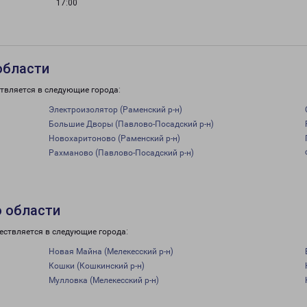
17:00
области
твляется в следующие города:
Электроизолятор (Раменский р-н)
Большие Дворы (Павлово-Посадский р-н)
Новохаритоново (Раменский р-н)
Рахманово (Павлово-Посадский р-н)
о области
ествляется в следующие города:
Новая Майна (Мелекесский р-н)
Кошки (Кошкинский р-н)
Мулловка (Мелекесский р-н)