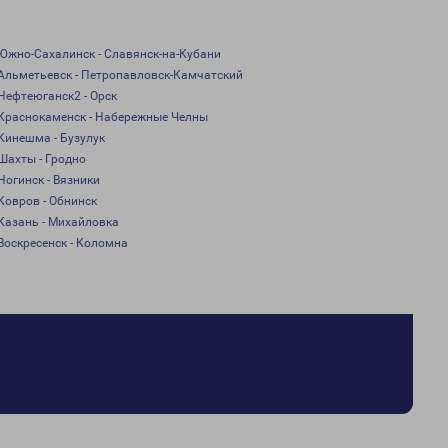
Южно-Сахалинск - Славянск-на-Кубани
Альметьевск - Петропавловск-Камчатский
Нефтеюганск2 - Орск
Краснокаменск - Набережные Челны
Кинешма - Бузулук
Шахты - Гродно
Ногинск - Вязники
Ковров - Обнинск
Казань - Михайловка
Воскресенск - Коломна