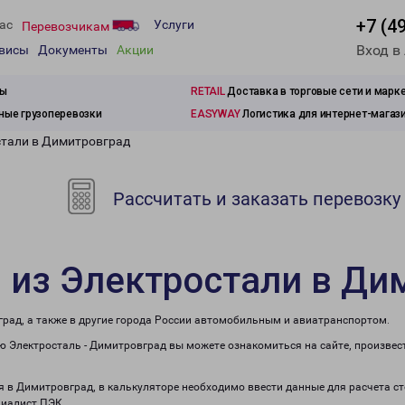
+7 (4
ас
Услуги
Перевозчикам
Вход в
рвисы
Документы
Акции
зы
RETAIL
Доставка в торговые сети и марк
ые грузоперевозки
EASYWAY
Логистика для интернет-магаз
стали в Димитровград
Рассчитать и заказать перевозку
 из Электростали в Ди
град, а также в другие города России автомобильным и авиатранспортом.
 Электросталь - Димитровград вы можете ознакомиться на сайте, произвес
ля в Димитровград, в калькуляторе необходимо ввести данные для расчета с
циалист ПЭК.