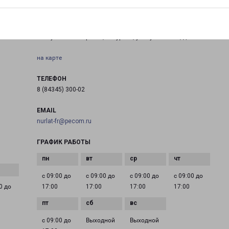
НУРЛАТ
Республика Татарстан, г. Нурлат, ул. Куйбышева, д. 57 А
на карте
ТЕЛЕФОН
8 (84345) 300-02
EMAIL
nurlat-fr@pecom.ru
ГРАФИК РАБОТЫ
с 09:00 до
с 09:00 до
с 09:00 до
с 09:00 до
0 до
17:00
17:00
17:00
17:00
с 09:00 до
Выходной
Выходной