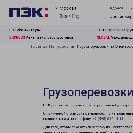
Москва
Адреса
О н
Rus /
Eng
Онлайн-се
LTL
Сборные грузы
FTL
Генеральные гру
EXPRESS
Авиа- и экспресс-доставка
GLOBAL
Международн
Главная
Направления
Грузоперевозки из Электро
Грузоперевозки
ПЭК доставляет грузы из Электросталя в Димитров
С примерной стоимостью перевозки по направлению
позвонить нам по телефону:
+7 (495) 660-11-11
.
Для того, чтобы заказать перевозку из Электроста
заявки с вами для уточнения деталей свяжется спе