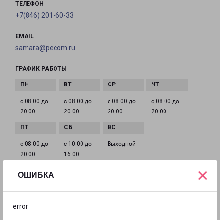
ТЕЛЕФОН
+7(846) 201-60-33
EMAIL
samara@pecom.ru
ГРАФИК РАБОТЫ
с 08:00 до
с 08:00 до
с 08:00 до
с 08:00 до
20:00
20:00
20:00
20:00
с 08:00 до
с 10:00 до
Выходной
20:00
16:00
×
ОШИБКА
САМАРА ЗАПАД
Россия, Самара, улица Верхне-Карьерная, 3В
error