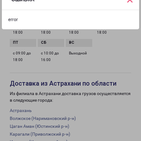
ГРАФИК РАБОТЫ
error
с 09:00 до
с 09:00 до
с 09:00 до
с 09:00 до
18:00
18:00
18:00
18:00
с 09:00 до
с 10:00 до
Выходной
18:00
16:00
Доставка из Астрахани по области
Из филиала в Астрахани доставка грузов осуществляется
в следующие города:
Астрахань
Волжское (Наримановский р-н)
Цаган Аман (Юстинский р-н)
Карагали (Приволжский р-н)