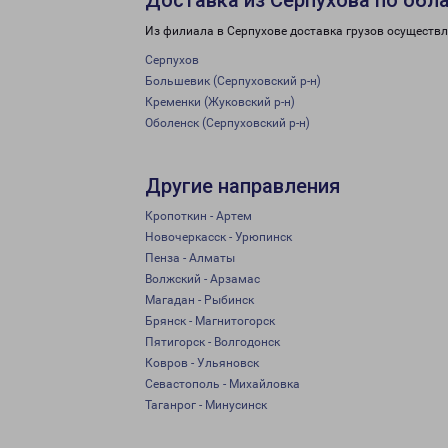
Доставка из Серпухова по обл
Из филиала в Серпухове доставка грузов осуществл
Серпухов
Большевик (Серпуховский р-н)
Кременки (Жуковский р-н)
Оболенск (Серпуховский р-н)
Другие направления
Кропоткин - Артем
Новочеркасск - Урюпинск
Пенза - Алматы
Волжский - Арзамас
Магадан - Рыбинск
Брянск - Магнитогорск
Пятигорск - Волгодонск
Ковров - Ульяновск
Севастополь - Михайловка
Таганрог - Минусинск