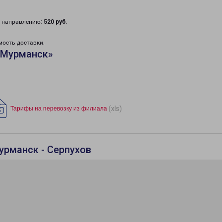
у направлению:
520 руб
.
мость доставки.
«Мурманск»
(xls)
Тарифы на перевозку из филиала
урманск - Серпухов