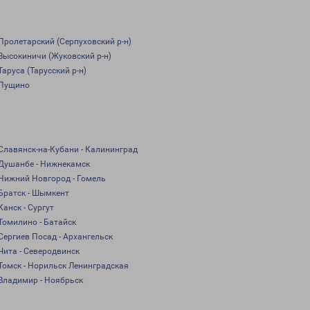
Пролетарский (Серпуховский р-н)
Высокиничи (Жуковский р-н)
Таруса (Тарусский р-н)
Пущино
Славянск-на-Кубани - Калининград
Душанбе - Нижнекамск
Нижний Новгород - Гомель
Братск - Шымкент
Канск - Сургут
Томилино - Батайск
Сергиев Посад - Архангельск
Чита - Северодвинск
Томск - Норильск Ленинградская
Владимир - Ноябрьск