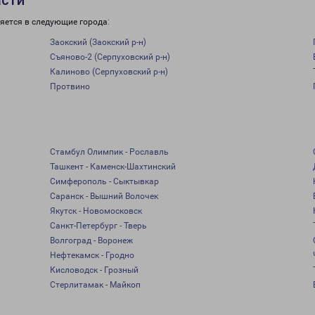
асти
яется в следующие города:
Заокский (Заокский р-н)
Съяново-2 (Серпуховский р-н)
Калиново (Серпуховский р-н)
Протвино
Стамбул Олимпик - Рославль
Ташкент - Каменск-Шахтинский
Симферополь - Сыктывкар
Саранск - Вышний Волочек
Якутск - Новомосковск
Санкт-Петербург - Тверь
Волгоград - Воронеж
Нефтекамск - Гродно
Кисловодск - Грозный
Стерлитамак - Майкоп