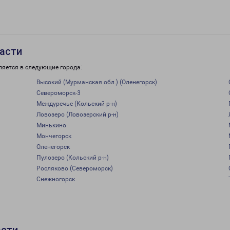
асти
ляется в следующие города:
Высокий (Мурманская обл.) (Оленегорск)
Североморск-3
Междуречье (Кольский р-н)
Ловозеро (Ловозерский р-н)
Минькино
Мончегорск
Оленегорск
Пулозеро (Кольский р-н)
Росляково (Североморск)
Снежногорск