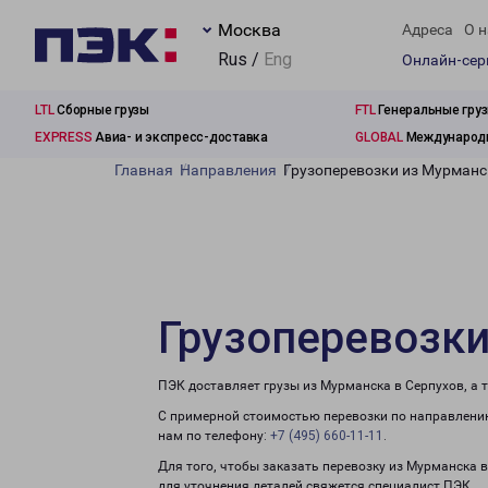
Москва
Адреса
О н
Rus /
Eng
Онлайн-се
LTL
Сборные грузы
FTL
Генеральные гру
EXPRESS
Авиа- и экспресс-доставка
GLOBAL
Международн
Главная
Направления
Грузоперевозки из Мурманс
Грузоперевозки
ПЭК доставляет грузы из Мурманска в Серпухов, а 
С примерной стоимостью перевозки по направлению
нам по телефону:
+7 (495) 660-11-11
.
Для того, чтобы заказать перевозку из Мурманска 
для уточнения деталей свяжется специалист ПЭК.