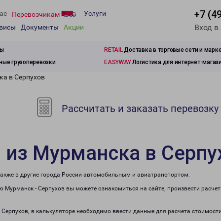
+7 (4
ас
Услуги
Перевозчикам
Вход в
рвисы
Документы
Акции
зы
RETAIL
Доставка в торговые сети и марк
ые грузоперевозки
EASYWAY
Логистика для интернет-магаз
ка в Серпухов
Рассчитать и заказать перевозку
 из Мурманска в Серпу
также в другие города России автомобильным и авиатранспортом.
 Мурманск - Серпухов вы можете ознакомиться на сайте, произвести расче
в Серпухов, в калькуляторе необходимо ввести данные для расчета стоимости