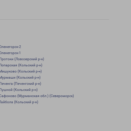
Оленегорск-2
Оленегорск-1
Протоки (Ловозерский р-н)
Лопарская (Кольский р-н)
Мишуково (Кольский р-н)
Мурмаши (Кольский р-н)
Печенга (Печенгский р-н)
Пушной (Кольский р-н)
Сафоново (Мурманская обл.) (Североморск)
Тайбола (Кольский р-н)