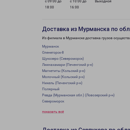
с 09:00 до
с 10:00 до
Выходной
18:00
16:00
Доставка из Мурманска по обл
Из филиала в Мурманске доставка грузов осуществ
Мурманск
Оленегорск-8
Щукозеро (Североморск)
Лиинахамари (Печенгский р-н)
Магнетиты (Кольский р-н)
Молочный (Кольский р-н)
Никель (Печенгский р-н)
Полярный
Ревда (Мурманская обл.) (Ловозерский р-н)
Североморск
показать всё