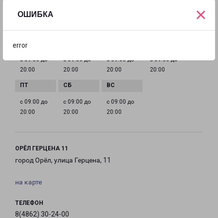
orel@pecom.ru
×
ОШИБКА
ГРАФИК РАБОТЫ
error
с 09:00 до
с 09:00 до
с 09:00 до
с 09:00 до
20:00
20:00
20:00
20:00
с 09:00 до
с 09:00 до
с 09:00 до
20:00
20:00
20:00
ОРЁЛ ГЕРЦЕНА 11
город Орёл, улица Герцена, 11
на карте
ТЕЛЕФОН
8(4862) 30-24-00