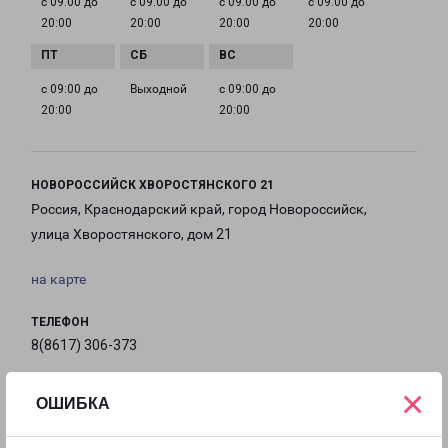
с 09:00 до
с 09:00 до
с 09:00 до
с 09:00 до
20:00
20:00
20:00
20:00
с 09:00 до
Выходной
с 09:00 до
20:00
20:00
НОВОРОССИЙСК ХВОРОСТЯНСКОГО 21
Россия, Краснодарский край, город Новороссийск,
улица Хворостянского, дом 21
на карте
ТЕЛЕФОН
8(8617) 306-373
EMAIL
×
ОШИБКА
novoross@pecom.ru