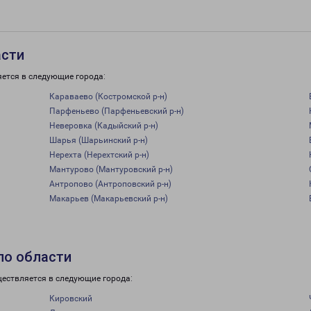
асти
яется в следующие города:
Караваево (Костромской р-н)
Парфеньево (Парфеньевский р-н)
Неверовка (Кадыйский р-н)
Шарья (Шарьинский р-н)
Нерехта (Нерехтский р-н)
Мантурово (Мантуровский р-н)
Антропово (Антроповский р-н)
Макарьев (Макарьевский р-н)
по области
ществляется в следующие города:
Кировский