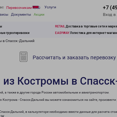
+7 (4
ас
Услуги
Перевозчикам
Вход в
рвисы
Документы
Акции
зы
RETAIL
Доставка в торговые сети и марк
ые грузоперевозки
EASYWAY
Логистика для интернет-магаз
ы в Спасск-Дальний
Рассчитать и заказать перевозку
 из Костромы в Спасс
ий, а также в другие города России автомобильным и авиатранспортом.
 Кострома - Спасск-Дальний вы можете ознакомиться на сайте, произвести
 Спасск-Дальний, в калькуляторе необходимо ввести данные для расчета стои
ПЭК.