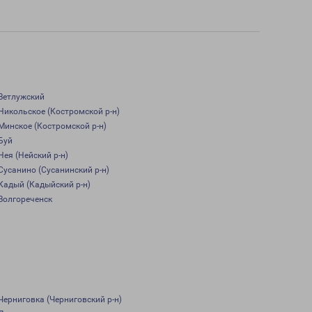
Ветлужский
Никольское (Костромской р-н)
Минское (Костромской р-н)
Буй
Нея (Нейский р-н)
Сусанино (Сусанинский р-н)
Кадый (Кадыйский р-н)
Волгореченск
Черниговка (Черниговский р-н)