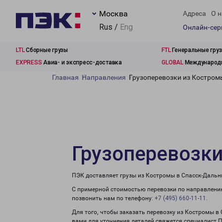
Москва
Адреса
О н
Rus /
Eng
Онлайн-се
LTL
Сборные грузы
FTL
Генеральные гру
EXPRESS
Авиа- и экспресс-доставка
GLOBAL
Международн
Главная
Направления
Грузоперевозки из Костром
Грузоперевозки
ПЭК доставляет грузы из Костромы в Спасск-Дальн
С примерной стоимостью перевозки по направлению
позвонить нам по телефону:
+7 (495) 660-11-11
.
Для того, чтобы заказать перевозку из Костромы в
вами для уточнения деталей свяжется специалист 