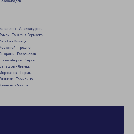
Лесозаводск
Хасавюрт - Александров
Томск - Ташкент Горького
Актобе - Клинцы
Костанай - Гродно
Сызрань - Георгиевск
Новосибирск - Киров
Балашов - Липецк
Моршанск - Пермь
Вязники - Томилино
Иваново - Якутск