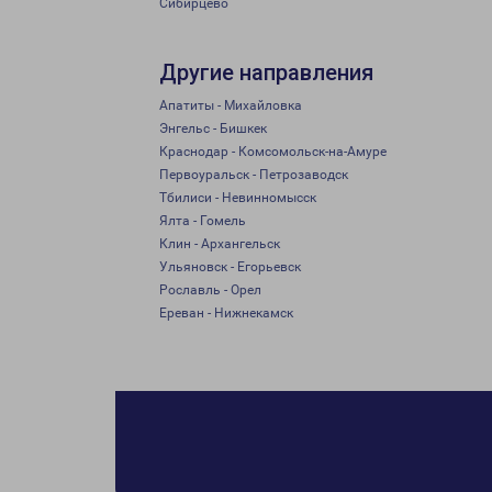
Сибирцево
Другие направления
Апатиты - Михайловка
Энгельс - Бишкек
Краснодар - Комсомольск-на-Амуре
Первоуральск - Петрозаводск
Тбилиси - Невинномысск
Ялта - Гомель
Клин - Архангельск
Ульяновск - Егорьевск
Рославль - Орел
Ереван - Нижнекамск