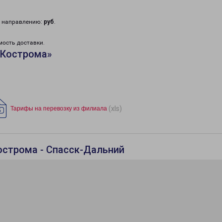
у направлению:
руб
.
мость доставки.
«Кострома»
(xls)
Тарифы на перевозку из филиала
острома - Спасск-Дальний