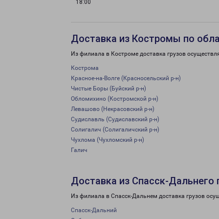
18:00
Доставка из Костромы по обл
Из филиала в Костроме доставка грузов осуществл
Кострома
Красное-на-Волге (Красносельский р-н)
Чистые Боры (Буйский р-н)
Обломихино (Костромской р-н)
Левашово (Некрасовский р-н)
Судиславль (Судиславский р-н)
Солигалич (Солигаличский р-н)
Чухлома (Чухломский р-н)
Галич
Доставка из Спасск-Дальнего 
Из филиала в Спасск-Дальнем доставка грузов осу
Спасск-Дальний