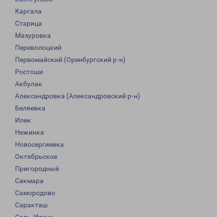
Каргала
Старица
Мазуровка
Переволоцкий
Первомайский (Оренбургский р-н)
Ростоши
Акбулак
Александровка (Александровский р-н)
Беляевка
Илек
Нежинка
Новосергиевка
Октябрьское
Пригородный
Сакмара
Самородово
Саракташ