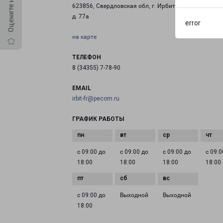
623856, Свердловская обл, г. Ирбит, ул. Пролетарск
д. 77а
error
на карте
ТЕЛЕФОН
8 (34355) 7-78-90
EMAIL
irbit-fr@pecom.ru
ГРАФИК РАБОТЫ
с 09:00 до
с 09:00 до
с 09:00 до
с 09:0
18:00
18:00
18:00
18:00
с 09:00 до
Выходной
Выходной
18:00