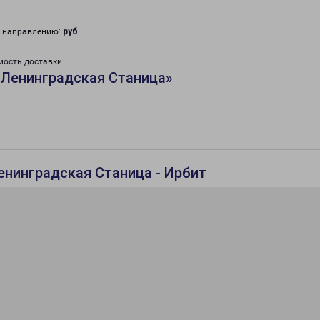
у направлению:
руб
.
мость доставки.
«Ленинградская Станица»
енинградская Станица - Ирбит