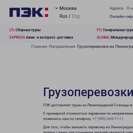
Москва
Адреса
О н
Rus /
Eng
Онлайн-се
LTL
Сборные грузы
FTL
Генеральные гру
EXPRESS
Авиа- и экспресс-доставка
GLOBAL
Международн
Главная
Направления
Грузоперевозки из Ленингр
Грузоперевозки
ПЭК доставляет грузы из Ленинградской Станицы в
С примерной стоимостью перевозки по направлению
позвонить нам по телефону:
+7 (495) 660-11-11
.
Для того, чтобы заказать перевозку из Ленинградс
заявки с вами для уточнения деталей свяжется спе