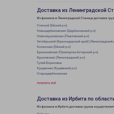
Доставка из Ленинградской Ст
Из филиала в Ленинградской Станице доставка гру
Степной (Ейский р-н)
Новощербиновская (Щербиновский р-н)
Новолеушковская (Павловский р-н)
Октябрьский (Краснодарский край) (Ленинградский 
Копанская (Ейский р-н)
Бриньковская (Приморско-Ахтарский р-н)
Крыловская (Ленинградский р-н)
Гуляй-Борисовка
Кущевская (Кущёвский р-н)
Старощербиновская
показать всё
Доставка из Ирбита по област
Из филиала в Ирбите доставка грузов осуществляет