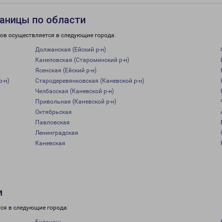
аницы по области
зов осуществляется в следующие города:
Должанская (Ейский р-н)
Канеловская (Староминский р-н)
Ясенская (Ейский р-н)
р-н)
Стародеревянковская (Каневской р-н)
Челбасская (Каневской р-н)
Привольная (Каневской р-н)
Октябрьская
Павловская
Ленинградская
Каневская
и
ся в следующие города: