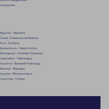
Красногвардейский
Камышлов
Иркутск - Черкесск
Псков - Славянск-на-Кубани
Ялта - Елабуга
Архангельск - Севастополь
Волгодонск - Стамбул Олимпик
Георгиевск - Чебоксары
Тольятти - Великий Новгород
Вязники - Магадан
Бузулук - Железногорск
Ессентуки - Губкин