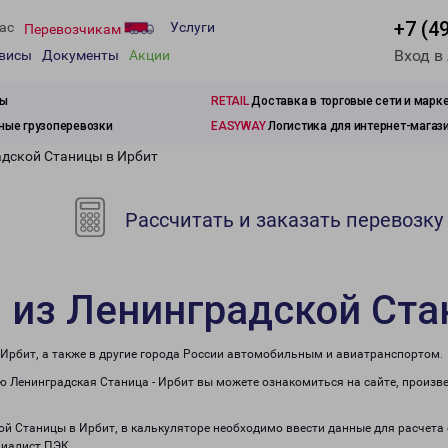
+7 (4
ас
Услуги
Перевозчикам
Вход в
рвисы
Документы
Акции
зы
RETAIL
Доставка в торговые сети и марк
ые грузоперевозки
EASYWAY
Логистика для интернет-магаз
адской Станицы в Ирбит
Рассчитать и заказать перевозку
 из Ленинградской Ста
 Ирбит, а также в другие города России автомобильным и авиатранспортом.
 Ленинградская Станица - Ирбит вы можете ознакомиться на сайте, произв
кой Станицы в Ирбит, в калькуляторе необходимо ввести данные для расчета
циалист ПЭК.