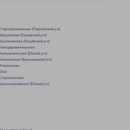
Старолеушковская (Павловский р-н)
Шкуринская (Кущевский р-н)
Кисляковская (Кущёвский р-н)
Новодеревянковская
Камышеватская (Ейский р-н)
Чепигинская (Брюховецкий р-н)
Атаманская
Ейск
Староминская
Красноармейское (Ейский р-н)