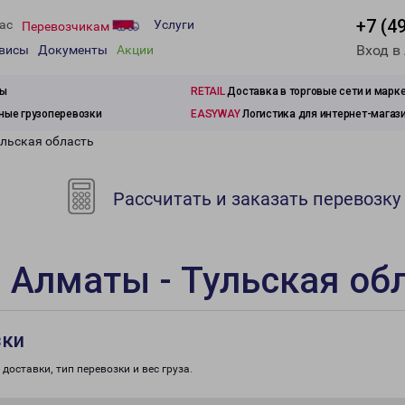
+7 (4
ас
Услуги
Перевозчикам
Вход в
рвисы
Документы
Акции
зы
RETAIL
Доставка в торговые сети и марк
ые грузоперевозки
EASYWAY
Логистика для интернет-магаз
ульская область
Рассчитать и заказать перевозку
 Алматы - Тульская об
зки
доставки, тип перевозки и вес груза.