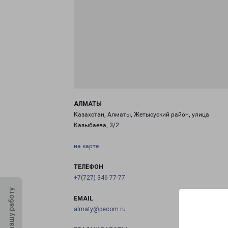
АЛМАТЫ
Казахстан, Алматы, Жетысуский район, улица
Казыбаева, 3/2
на карте
ТЕЛЕФОН
+7(727) 346-77-77
Оцените нашу работу
EMAIL
almaty@pecom.ru