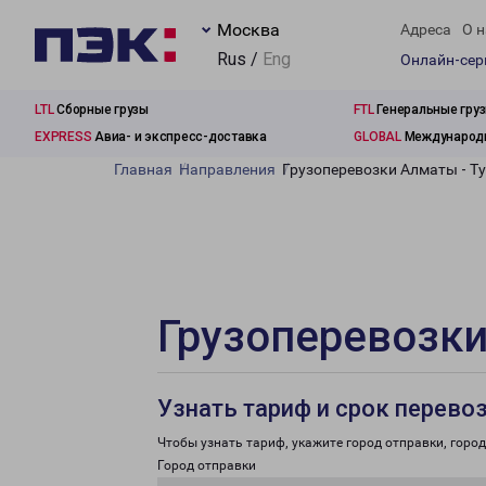
Москва
Адреса
О н
Rus /
Eng
Онлайн-се
LTL
Сборные грузы
FTL
Генеральные гру
EXPRESS
Авиа- и экспресс-доставка
GLOBAL
Международн
Главная
Направления
Грузоперевозки Алматы - Т
Грузоперевозки
Узнать тариф и срок перево
Чтобы узнать тариф, укажите город отправки, город 
Город отправки