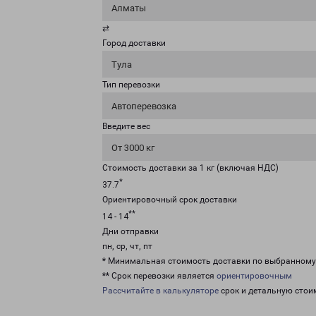
Алматы
⇄
Город доставки
Тула
Тип перевозки
Автоперевозка
Введите вес
От 3000 кг
Стоимость доставки за 1 кг (включая НДС)
*
37.7
Ориентировочный срок доставки
**
14 - 14
Дни отправки
пн, ср, чт, пт
* Минимальная стоимость доставки по выбранном
** Срок перевозки является
ориентировочным
Рассчитайте в калькуляторе
срок и детальную стои