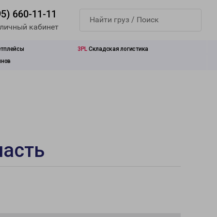
95) 660-11-11
 личный кабинет
етплейсы
3PL
Складская логистика
инов
ласть