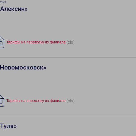
аты»
«Алексин»
(xls)
Тарифы на перевозку из филиала
«Новомосковск»
(xls)
Тарифы на перевозку из филиала
«Тула»