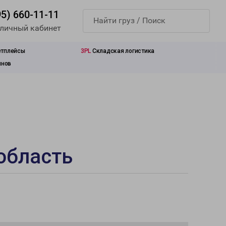
95) 660-11-11
 личный кабинет
етплейсы
3PL
Складская логистика
инов
область