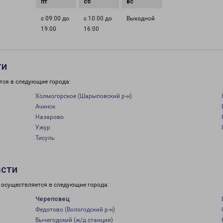
с 09:00 до
с 10:00 до
Выходной
19:00
16:00
ти
тся в следующие города:
Холмогорское (Шарыповский р-н)
Ачинск
Назарово
Ужур
Тисуль
асти
 осуществляется в следующие города:
Череповец
Федотово (Вологодский р-н)
Вычегодский (ж/д станция)