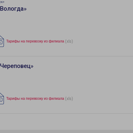
ск»
«Вологда»
(xls)
Тарифы на перевозку из филиала
«Череповец»
(xls)
Тарифы на перевозку из филиала