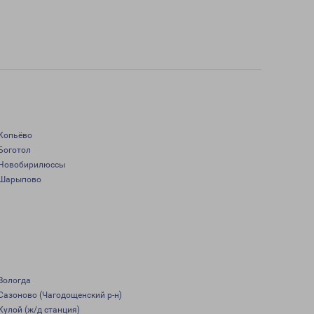
Копьёво
Боготол
Новобирилюссы
Шарыпово
Вологда
Сазоново (Чагодощенский р-н)
Кулой (ж/д станция)