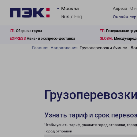
Москва
Адреса
О н
Rus /
Eng
Онлайн-се
LTL
Сборные грузы
FTL
Генеральные гру
EXPRESS
Авиа- и экспресс-доставка
GLOBAL
Международн
Главная
Направления
Грузоперевозки Ачинск - Во
Грузоперевозки
Узнать тариф и срок перево
Чтобы узнать тариф, укажите город отправки, город 
Город отправки