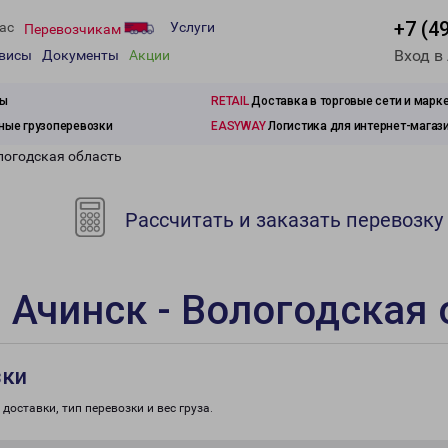
+7 (4
ас
Услуги
Перевозчикам
Вход в
рвисы
Документы
Акции
зы
RETAIL
Доставка в торговые сети и марк
ые грузоперевозки
EASYWAY
Логистика для интернет-магаз
логодская область
Рассчитать и заказать перевозку
 Ачинск - Вологодская 
зки
доставки, тип перевозки и вес груза.