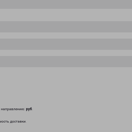
у направлению:
руб
.
мость доставки.