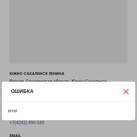
ЮЖНО-САХАЛИНСК ЛЕНИНА
Россия, Сахалинская область, Южно-Сахалинск,
×
улица Ленина, 474А
ОШИБКА
на карте
error
ТЕЛЕФОН
+7(4242) 490-540
EMAIL