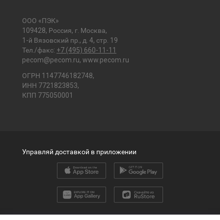
ООО «ПЭК»
109428, Россия, г. Москва,
1-й Вязовский пр., д. 4, стр. 19
Тел./факс:
+7 (495) 660-11-11
pecom@pecom.ru
,
www.pecom.ru
ОГРН 1147746182748,
ИНН 7721823853,
КПП 775050001
Управляй доставкой в приложении