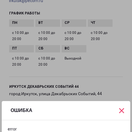
irkutsk@pecom.ru
ГРАФИК РАБОТЫ
с 10:00 до
с 10:00 до
с 10:00 до
с 10:00 до
20:00
20:00
20:00
20:00
с 10:00 до
с 10:00 до
Выходной
20:00
20:00
ИРКУТСК ДЕКАБРЬСКИХ СОБЫТИЙ 44
город Иркутск, улица Декабрьских Событий, 44
×
на карте
ОШИБКА
ТЕЛЕФОН
+7(3952) 799-227
error