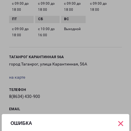
с 09:00 до
с 09:00 до
с 09:00 до
с 09:00 до
18:00
18:00
18:00
18:00
с 09:00 до
с 10:00 до
Выходной
18:00
16:00
ТАГАНРОГ КАРАНТИННАЯ 56А
город Таганрог, улица Карантинная, 56А
на карте
ТЕЛЕФОН
8(8634) 430-900
EMAIL
Taganrog-fr@pecom.ru
×
ОШИБКА
ГРАФИК РАБОТЫ