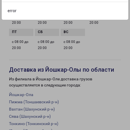
error
с 08:00 до
с 08:00 до
с 08:00 до
с 08:00 до
20:00
20:00
20:00
20:00
с 08:00 до
с 08:00 до
с 08:00 до
20:00
20:00
20:00
Доставка из Йошкар-Олы по области
Из филиала в Йошкар-Оле доставка грузов
осуществляется в следующие города:
Йошкар-Ола
Пижма (Тоншаевский р-н)
Вахтан (Шахунский р-н)
Сява (Шахунский р-н)
Тонкино (Тонкинский р-н)