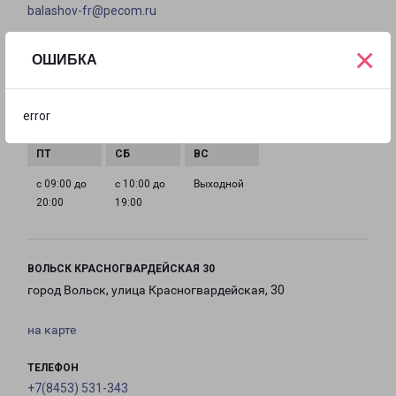
balashov-fr@pecom.ru
×
ГРАФИК РАБОТЫ
ОШИБКА
с 09:00 до
с 09:00 до
с 09:00 до
с 09:00 до
error
20:00
20:00
20:00
20:00
с 09:00 до
с 10:00 до
Выходной
20:00
19:00
ВОЛЬСК КРАСНОГВАРДЕЙСКАЯ 30
город Вольск, улица Красногвардейская, 30
на карте
ТЕЛЕФОН
+7(8453) 531-343