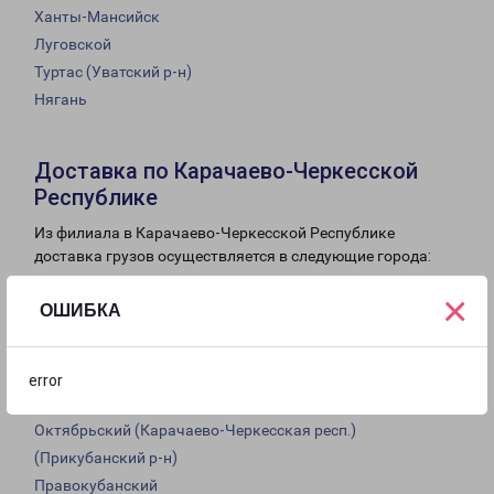
Ханты-Мансийск
Луговской
Туртас (Уватский р-н)
Нягань
Доставка по Карачаево-Черкесской
Республике
Из филиала в Карачаево-Черкесской Республике
доставка грузов осуществляется в следующие города:
Романтик (Зеленчукский р-н)
×
ОШИБКА
Курджиново (Урупский р-н)
Кардоникская (Зеленчукский р-н)
Лунная поляна (Зеленчукский р-н)
error
Красный Курган (Малокарачаевский р-н)
Октябрьский (Карачаево-Черкесская респ.)
(Прикубанский р-н)
Правокубанский