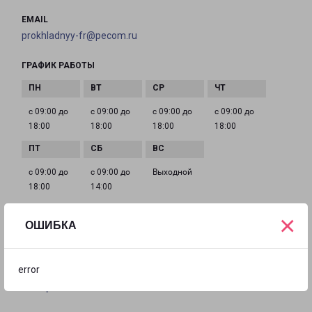
EMAIL
prokhladnyy-fr@pecom.ru
ГРАФИК РАБОТЫ
с 09:00 до
с 09:00 до
с 09:00 до
с 09:00 до
18:00
18:00
18:00
18:00
с 09:00 до
с 09:00 до
Выходной
18:00
14:00
×
ОШИБКА
МОЗДОК ФОРШТАДСКАЯ 32Б
город Моздок, улица Форштадская, 32Б
error
на карте