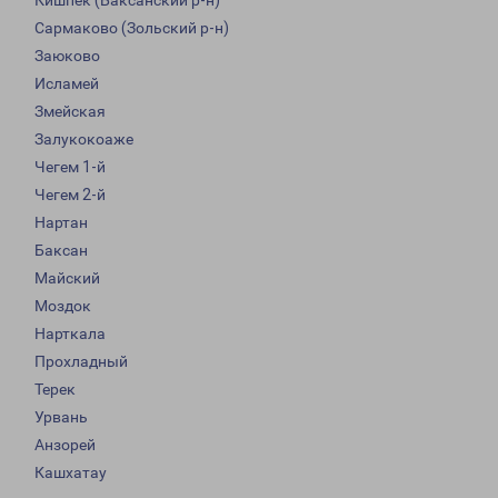
Кишпек (Баксанский р-н)
Сармаково (Зольский р-н)
Заюково
Исламей
Змейская
Залукокоаже
Чегем 1-й
Чегем 2-й
Нартан
Баксан
Майский
Моздок
Нарткала
Прохладный
Терек
Урвань
Анзорей
Кашхатау