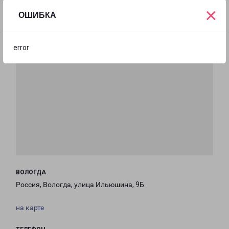
×
ОШИБКА
error
ВОЛОГДА
Россия, Вологда, улица Ильюшина, 9Б
на карте