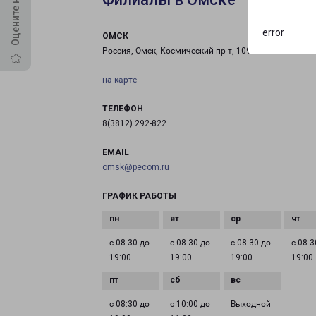
error
ОМСК
Россия, Омск, Космический пр-т, 109 к1
на карте
ТЕЛЕФОН
8(3812) 292-822
EMAIL
omsk@pecom.ru
ГРАФИК РАБОТЫ
с 08:30 до
с 08:30 до
с 08:30 до
с 08:3
19:00
19:00
19:00
19:00
с 08:30 до
с 10:00 до
Выходной