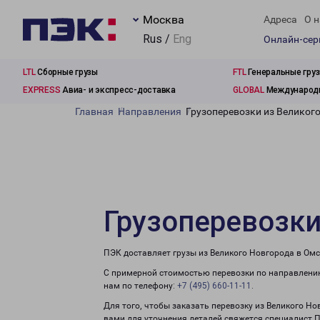
Москва
Адреса
О н
Rus /
Eng
Онлайн-се
LTL
Сборные грузы
FTL
Генеральные гру
EXPRESS
Авиа- и экспресс-доставка
GLOBAL
Международн
Главная
Направления
Грузоперевозки из Великог
Грузоперевозки
ПЭК доставляет грузы из Великого Новгорода в Омс
С примерной стоимостью перевозки по направлению
нам по телефону:
+7 (495) 660-11-11
.
Для того, чтобы заказать перевозку из Великого Но
вами для уточнения деталей свяжется специалист 