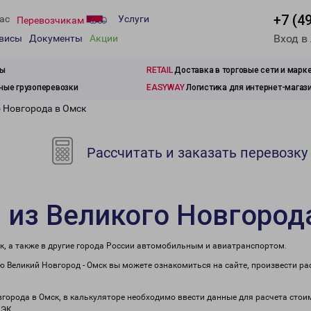
+7 (4
ас
Услуги
Перевозчикам
Вход в
рвисы
Документы
Акции
зы
RETAIL
Доставка в торговые сети и марк
ые грузоперевозки
EASYWAY
Логистика для интернет-магаз
о Новгорода в Омск
Рассчитать и заказать перевозку
 из Великого Новгород
к, а также в другие города России автомобильным и авиатранспортом.
 Великий Новгород - Омск вы можете ознакомиться на сайте, произвести р
вгорода в Омск, в калькуляторе необходимо ввести данные для расчета стои
ПЭК.