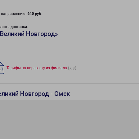
у направлению:
640 руб
.
мость доставки.
«Великий Новгород»
(xls)
Тарифы на перевозку из филиала
еликий Новгород - Омск