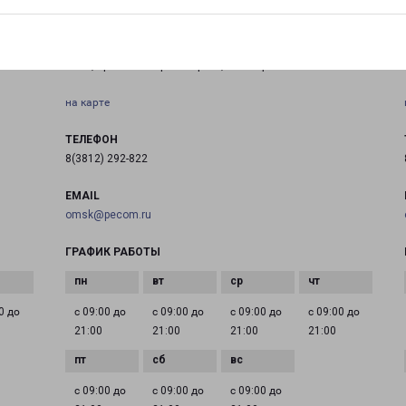
ОМСК МАРКСА 18К1
Омск, проспект Карла Маркса, 18/1 офис 114
на карте
ТЕЛЕФОН
8(3812) 292-822
EMAIL
omsk@pecom.ru
ГРАФИК РАБОТЫ
0 до
с 09:00 до
с 09:00 до
с 09:00 до
с 09:00 до
21:00
21:00
21:00
21:00
с 09:00 до
с 09:00 до
с 09:00 до