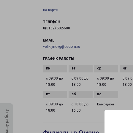
на карте
ТЕЛЕФОН
8(8162) 502-600
EMAIL
velikiynovg@pecom.ru
ГРАФИК РАБОТЫ
с 09:00 до
с 09:00 до
с 09:00 до
с 09:0
18:00
18:00
18:00
18:00
с 09:00 до
с 10:00 до
Выходной
18:00
16:00
Оцените нашу работу
Филиалы в Омске