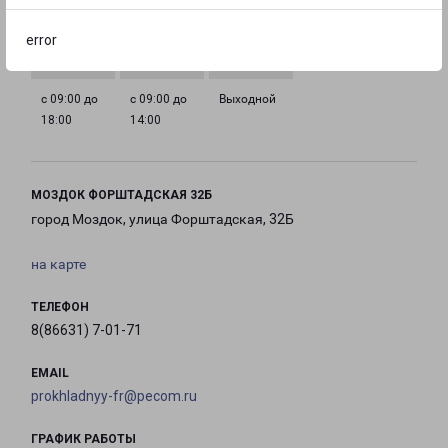
с 09:00 до
с 09:00 до
с 09:00 до
с 09:00 до
18:00
18:00
18:00
18:00
error
с 09:00 до
с 09:00 до
Выходной
18:00
14:00
МОЗДОК ФОРШТАДСКАЯ 32Б
город Моздок, улица Форштадская, 32Б
на карте
ТЕЛЕФОН
8(86631) 7-01-71
EMAIL
prokhladnyy-fr@pecom.ru
ГРАФИК РАБОТЫ