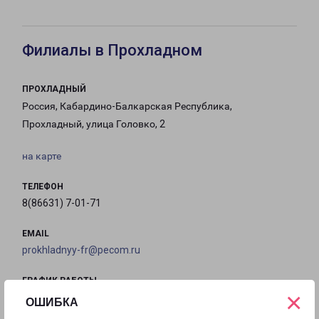
Филиалы в Прохладном
ПРОХЛАДНЫЙ
Россия, Кабардино-Балкарская Республика,
Прохладный, улица Головко, 2
на карте
ТЕЛЕФОН
8(86631) 7-01-71
EMAIL
prokhladnyy-fr@pecom.ru
ГРАФИК РАБОТЫ
×
ОШИБКА