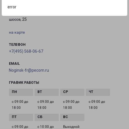
Россия, Московская область, Богородский
error
городской округ, Ногинск, Электростальское
шоссе, 25
на карте
ТЕЛЕФОН
+7(495) 568-06-67
EMAIL
Noginsk-fr@pecom.ru
ГРАФИК РАБОТЫ
с 09:00 до
с 09:00 до
с 09:00 до
с 09:00 до
18:00
18:00
18:00
18:00
с 09:00 до
с 10:00 до
Выходной