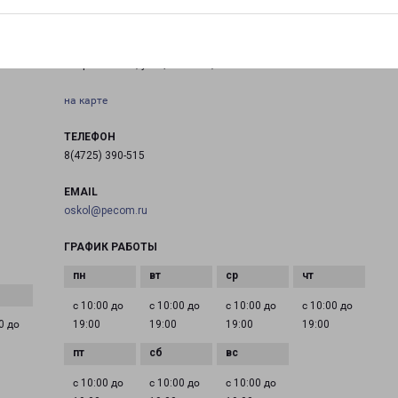
СТАРЫЙ ОСКОЛ ЛЕНИНА 22
Старый Оскол, улица Ленина, 22
на карте
ТЕЛЕФОН
8(4725) 390-515
EMAIL
oskol@pecom.ru
ГРАФИК РАБОТЫ
с 10:00 до
с 10:00 до
с 10:00 до
с 10:00 до
0 до
19:00
19:00
19:00
19:00
с 10:00 до
с 10:00 до
с 10:00 до