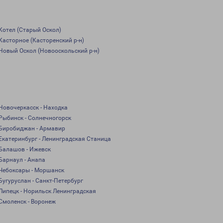
Котел (Старый Оскол)
Касторное (Касторенский р-н)
Новый Оскол (Новооскольский р-н)
Новочеркасск - Находка
Рыбинск - Солнечногорск
Биробиджан - Армавир
Екатеринбург - Ленинградская Станица
Балашов - Ижевск
Барнаул - Анапа
Чебоксары - Моршанск
Бугуруслан - Санкт-Петербург
Липецк - Норильск Ленинградская
Смоленск - Воронеж