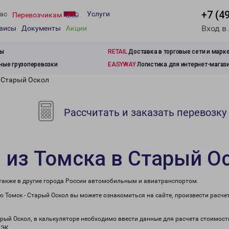
+7 (4
ас
Услуги
Перевозчикам
Вход в
рвисы
Документы
Акции
зы
RETAIL
Доставка в торговые сети и марк
ые грузоперевозки
EASYWAY
Логистика для интернет-магаз
в Старый Оскол
Рассчитать и заказать перевозку
 из Томска в Старый О
 также в другие города России автомобильным и авиатранспортом.
 Томск - Старый Оскол вы можете ознакомиться на сайте, произвести расч
арый Оскол, в калькуляторе необходимо ввести данные для расчета стоимост
ПЭК.