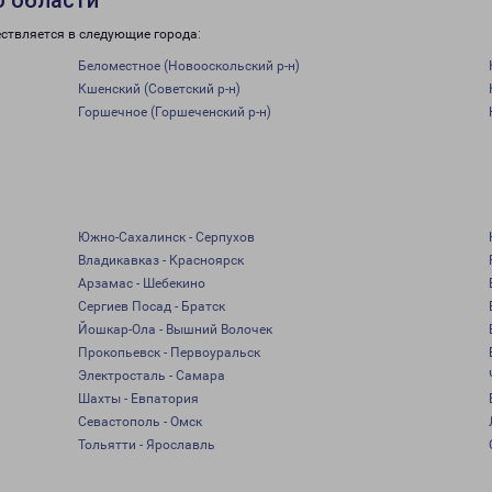
о области
ствляется в следующие города:
Беломестное (Новооскольский р-н)
Кшенский (Советский р-н)
Горшечное (Горшеченский р-н)
Южно-Сахалинск - Серпухов
Владикавказ - Красноярск
Арзамас - Шебекино
Сергиев Посад - Братск
Йошкар-Ола - Вышний Волочек
Прокопьевск - Первоуральск
Электросталь - Самара
Шахты - Евпатория
Севастополь - Омск
Тольятти - Ярославль