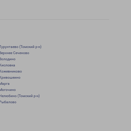
Турунтаево (Томский р-н)
Верхнее Сеченово
Володино
Кисловка
Кожевниково
Кривошеино
Марга
Могочино
Нелюбино (Томский р-н)
Рыбалово