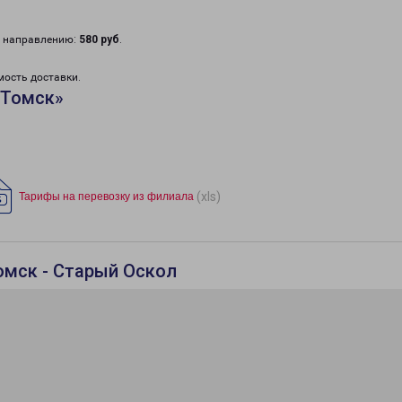
у направлению:
580 руб
.
мость доставки.
«Томск»
(xls)
Тарифы на перевозку из филиала
омск - Старый Оскол