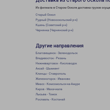
Доставка из Старого Оскола п
Из филиала в Старом Осколе доставка грузов осуще
Старый Оскол
Рудный (Новооскольский р-н)
Кшень (Советский р-н)
Чернянка (Чернянский р-н)
Другие направления
Благовещенск - Зеленодольск
Владивосток - Рязань
Нижневартовск - Кисловодск
Аксай - Шымкент
Клинцы - Ставрополь
Железногорск - Иваново
Миасс - Комсомольск-на-Амуре
Киров - Махачкала
Лысьва - Томск
Рославль - Костанай