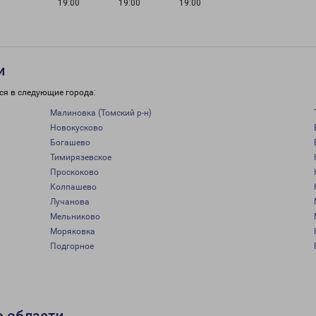
19:00
19:00
19:00
и
ся в следующие города:
Малиновка (Томский р-н)
Новокусково
Богашево
Тимирязевское
Проскоково
Колпашево
Лучанова
Мельниково
Моряковка
Подгорное