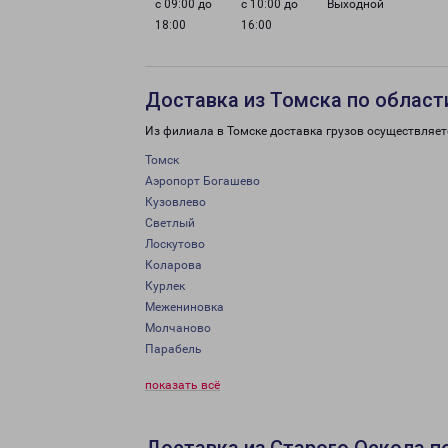
с 09:00 до
с 10:00 до
Выходной
18:00
16:00
Доставка из Томска по област
Из филиала в Томске доставка грузов осуществляет
Томск
Аэропорт Богашево
Кузовлево
Светлый
Лоскутово
Коларова
Курлек
Межениновка
Молчаново
Парабель
показать всё