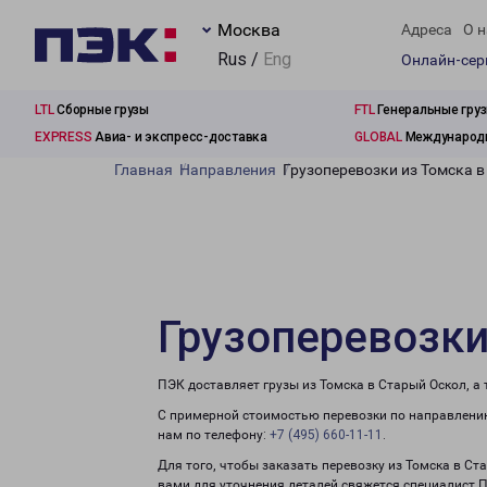
Москва
Адреса
О н
Rus /
Eng
Онлайн-се
LTL
Сборные грузы
FTL
Генеральные гру
EXPRESS
Авиа- и экспресс-доставка
GLOBAL
Международн
Главная
Направления
Грузоперевозки из Томска 
Грузоперевозки
ПЭК доставляет грузы из Томска в Старый Оскол, а
С примерной стоимостью перевозки по направлению
нам по телефону:
+7 (495) 660-11-11
.
Для того, чтобы заказать перевозку из Томска в Ст
вами для уточнения деталей свяжется специалист 