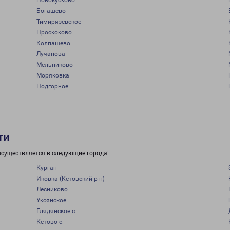
Новокусково
Богашево
Тимирязевское
Проскоково
Колпашево
Лучанова
Мельниково
Моряковка
Подгорное
ти
осуществляется в следующие города:
Курган
Иковка (Кетовский р-н)
Лесниково
Уксянское
Глядянское с.
Кетово с.