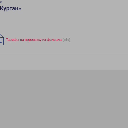
к»
Курган»
(xls)
Тарифы на перевозку из филиала