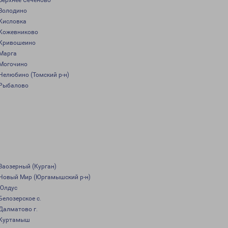
Верхнее Сеченово
Володино
Кисловка
Кожевниково
Кривошеино
Марга
Могочино
Нелюбино (Томский р-н)
Рыбалово
Заозерный (Курган)
Новый Мир (Юргамышский р-н)
Юлдус
Белозерское с.
Далматово г.
Куртамыш