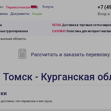
+7 (4
ас
Услуги
Перевозчикам
Вход в
рвисы
Документы
Акции
зы
RETAIL
Доставка в торговые сети и марк
ые грузоперевозки
EASYWAY
Логистика для интернет-магаз
ганская область
Рассчитать и заказать перевозку
 Томск - Курганская об
зки
доставки, тип перевозки и вес груза.