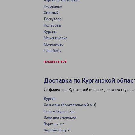
Аэропорт Богашево
Кузовлево
Светлый
Лоскутово
Коларова
Курлек
Межениновка
Молчаново
Парабель
показать всё
Доставка по Курганской облас
Из филиала в Курганской области доставка грузов 
Курган
Сосновка (Каргапольский р-н)
Новая Сидоровка
Звериноголовское
Варгаши р.п.
Каргаполье р.п.