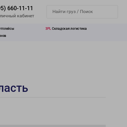
95) 660-11-11
 личный кабинет
етплейсы
3PL
Складская логистика
инов
ласть