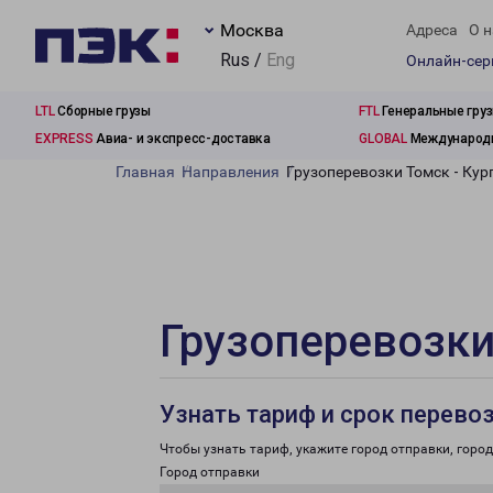
Москва
Адреса
О н
Rus /
Eng
Онлайн-се
LTL
Сборные грузы
FTL
Генеральные гру
EXPRESS
Авиа- и экспресс-доставка
GLOBAL
Международн
Главная
Направления
Грузоперевозки Томск - Кур
Грузоперевозки
Узнать тариф и срок перево
Чтобы узнать тариф, укажите город отправки, город 
Город отправки