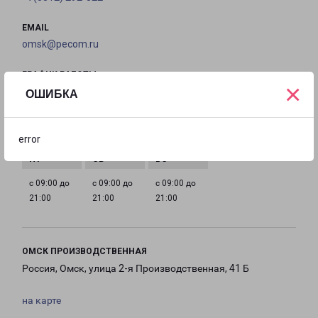
EMAIL
omsk@pecom.ru
ГРАФИК РАБОТЫ
×
ОШИБКА
с 09:00 до
с 09:00 до
с 09:00 до
с 09:00 до
21:00
21:00
21:00
21:00
error
с 09:00 до
с 09:00 до
с 09:00 до
21:00
21:00
21:00
ОМСК ПРОИЗВОДСТВЕННАЯ
Россия, Омск, улица 2-я Производственная, 41 Б
на карте