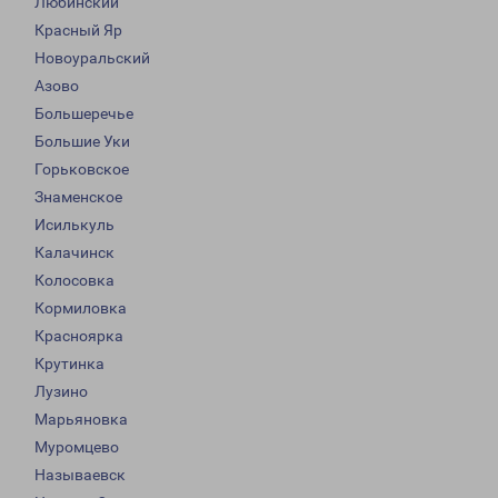
Любинский
Красный Яр
Новоуральский
Азово
Большеречье
Большие Уки
Горьковское
Знаменское
Исилькуль
Калачинск
Колосовка
Кормиловка
Красноярка
Крутинка
Лузино
Марьяновка
Муромцево
Называевск