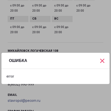
с 09:00 до
с 09:00 до
с 09:00 до
с 09:00 до
20:00
20:00
20:00
20:00
с 09:00 до
с 09:00 до
с 09:00 до
20:00
20:00
20:00
МИХАЙЛОВСК ЛОГАЧЕВСКАЯ 108
город Михайловск, улица Логачевская, 108
×
ОШИБКА
на карте
error
ТЕЛЕФОН
8(8652) 990-999
EMAIL
stavropol@pecom.ru