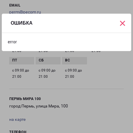
EMAIL
perm@pecom.ru
×
ОШИБКА
ГРАФИК РАБОТЫ
error
с 09:00 до
с 09:00 до
с 09:00 до
с 09:00 до
21:00
21:00
21:00
21:00
с 09:00 до
с 09:00 до
с 09:00 до
21:00
21:00
21:00
ПЕРМЬ МИРА 100
город Пермь, улица Мира, 100
на карте
ТЕЛЕФОН