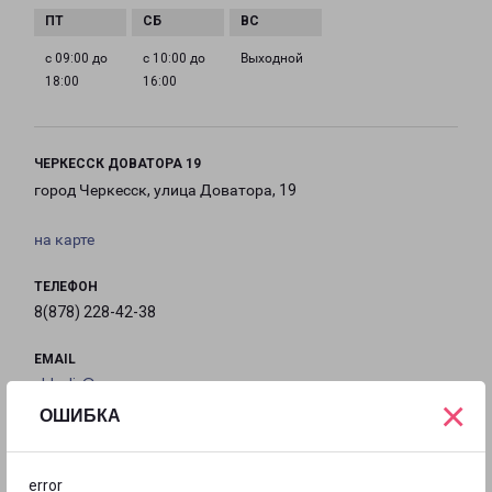
с 09:00 до
с 10:00 до
Выходной
18:00
16:00
ЧЕРКЕССК ДОВАТОРА 19
город Черкесск, улица Доватора, 19
на карте
ТЕЛЕФОН
8(878) 228-42-38
EMAIL
chk-dir@pecom.ru
×
ОШИБКА
ГРАФИК РАБОТЫ
error